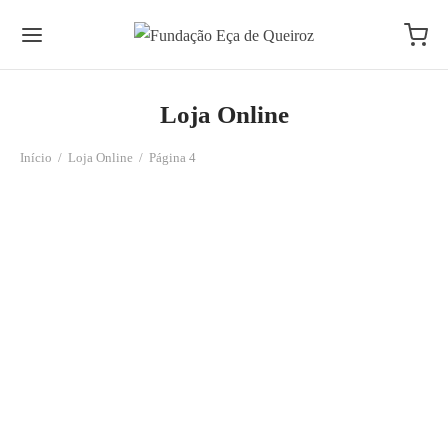
Loja Online
Início
/
Loja Online
/
Página 4
Cheque “Tia Vicência”
Cheque “Tormes”
70.00
€
12.00
€
Cidreira
Cinzeiro em porcelana
1.00
€
28.50
€