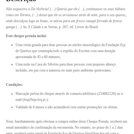
Não esquecera a Tia Vicência! (…) Queria que ele (…), continuasse os seus hábitos
como em Tormes, (…) deixei que ele se arrastasse atrás de mim, para o seu quarto,,
onde descalçou logo as botas, se atirou para um fresco canapé forrado de fresca
ganga (…).
In, A Cidade e as Serras, p. 207, ed. Livros do Brasil
Este cheque prenda inclui:
Uma visita guiada para duas pessoas ao núcleo museológico da Fundação Eça
de Queiroz que contempla todo o espólio do Escritor com uma duração
aproximada de 45 a 60 minutos;
Uma noite na Casa do Silvério para duas pessoas com pequeno almoço
incluído, em paz com a natureza no mais puro ambiente queirosiano.
Condições:
Marcação prévia do cheque através de contacto telefónico (254882120) ou e-
mail (feq@loja.feq.pt );
Validade de 6 meses e não acumulável com outras promoções ou ofertas.
Nota: Imediatamente após efectuar a compra online deste Cheque Prenda, receberá um
email automático de confirmação da encomenda. No entanto, no prazo de 1 a 2 dias
uteis, receberá outro email da Fundação Eça de Queiroz (feq@loja.feq.pt) com a