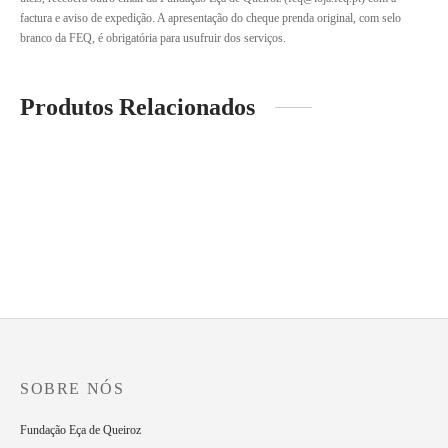
factura e aviso de expedição. A apresentação do cheque prenda original, com selo
branco da FEQ, é obrigatória para usufruir dos serviços.
Produtos Relacionados
Cheque “Tormes”
Cheque “Silvério”
12.00
€
60.00
€
SOBRE NÓS
Fundação Eça de Queiroz