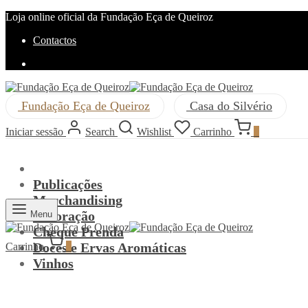
Loja online oficial da Fundação Eça de Queiroz
Contactos
Fundação Eça de Queiroz
Casa do Silvério
Iniciar sessão
Search
Wishlist
Carrinho
0
Publicações
Merchandising
Decoração
Menu
Cheque Prenda
Doces e Ervas Aromáticas
Carrinho
0
Vinhos