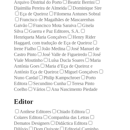
Arquivo Distrital do Porto
Beatriz Berrini
Djaimilia Pereira de Almeida
Dominique Sire
Eça de Queiroz
Filomena Antunes Sobral
Francisco de Magalhães de Mascarenhas
Gaivão
Francisco Mota Saraiva
Gisela
Silva
Guerra e Paz Editores, S.A.
Henriqueta Maria Gonçalves
Henry Rider
Haggard, com tradução de Eça de Queiroz
Irene Fialho
João Medina
José Manuel de
Castro Pinto
José Valle de Figueiredo
José
Viale Moutinho
Luísa Ducla Soares
Maria
Antónia Goes
Maria d’Eça de Queiroz e
António Eça de Queiroz
Miguel Gonçalves
Nuno Cardal
Philip Kampschroer
Porto
Editora
Secundino Cunha
Teresa Pinto
Coelho
Vários
Ana Nascimento Piedade
Editor
Antítese Editores
Chiado Editora
Colares Editora
Companhia das Letras
Dematos Designers
Didáctica Editora
Dilúvio
Dom Quixote
Editorial Caminho