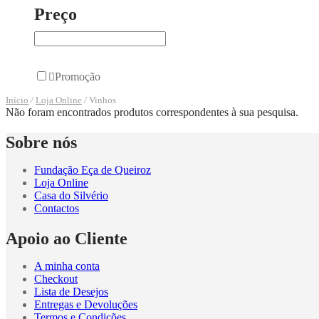
Preço
Promoção
Início
/
Loja Online
/
Vinhos
Não foram encontrados produtos correspondentes à sua pesquisa.
Sobre nós
Fundação Eça de Queiroz
Loja Online
Casa do Silvério
Contactos
Apoio ao Cliente
A minha conta
Checkout
Lista de Desejos
Entregas e Devoluções
Termos e Condições