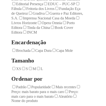
Editorial Presença
EDUC – PUC-SP
Fábula
Feitoria dos Livros
Fundação Eça
de Queiroz
Gradiva
Guerra e Paz Editores,
S.A.
Imprensa Nacional Casa da Moeda
Livros Horizonte
Opera Omnia
Porto
Editora
Tinda da China
Book Cover
Editora
INCM
Encardenação
Brochada
Capa Dura
Capa Mole
Tamanho
XS
S
M
L
Ordenar por
Padrão
Popularidade
Mais recentes
Preço: mais barato para o mais caro
Preço:
mais caro para o mais barato
Aleatório
Nome do produto