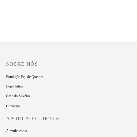
preço
preço
original
atual
-
%
era:
é:
A Relíquia – Uma Nova Leitura
Reler Eça de Queiroz
10.00€.
5.00€.
O
O
5.00
€
2.50
€
10.50
€
preço
preço
original
atual
era:
é:
5.00€.
2.50€.
SOBRE NÓS
Fundação Eça de Queiroz
Loja Online
Casa do Silvério
Contactos
APOIO AO CLIENTE
A minha conta