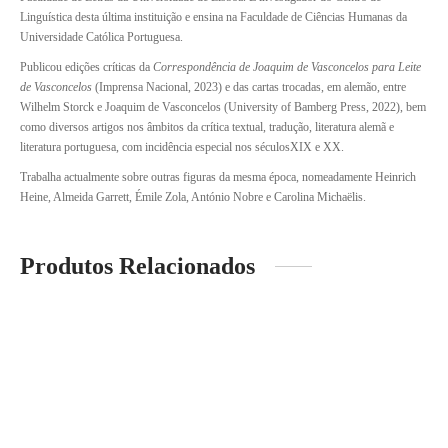
Linguística desta última instituição e ensina na Faculdade de Ciências Humanas da
Universidade Católica Portuguesa.
Publicou edições críticas da
Correspondência de Joaquim de Vasconcelos para Leite
de Vasconcelos
(Imprensa Nacional, 2023) e das cartas trocadas, em alemão, entre
Wilhelm Storck e Joaquim de Vasconcelos (University of Bamberg Press, 2022), bem
como diversos artigos nos âmbitos da crítica textual, tradução, literatura alemã e
literatura portuguesa, com incidência especial nos séculosXIX e XX.
Trabalha actualmente sobre outras figuras da mesma época, nomeadamente Heinrich
Heine, Almeida Garrett, Émile Zola, António Nobre e Carolina Michaëlis.
Produtos Relacionados
-
%
Queirosiana Nº 13/14
O Crime do Padre Amaro
O
O
10.00
€
5.00
€
11.10
€