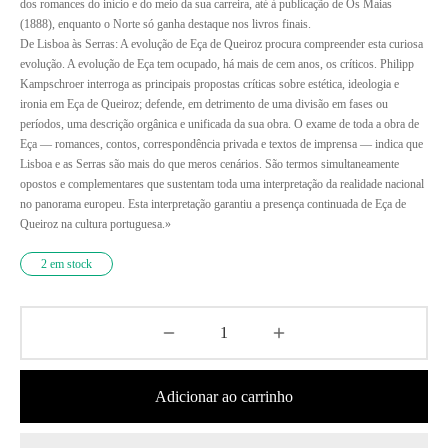
dos romances do início e do meio da sua carreira, até à publicação de Os Maias
(1888), enquanto o Norte só ganha destaque nos livros finais.
De Lisboa às Serras: A evolução de Eça de Queiroz procura compreender esta curiosa
evolução. A evolução de Eça tem ocupado, há mais de cem anos, os críticos. Philipp
Kampschroer interroga as principais propostas críticas sobre estética, ideologia e
ironia em Eça de Queiroz; defende, em detrimento de uma divisão em fases ou
períodos, uma descrição orgânica e unificada da sua obra. O exame de toda a obra de
Eça — romances, contos, correspondência privada e textos de imprensa — indica que
Lisboa e as Serras são mais do que meros cenários. São termos simultaneamente
opostos e complementares que sustentam toda uma interpretação da realidade nacional
no panorama europeu. Esta interpretação garantiu a presença continuada de Eça de
Queiroz na cultura portuguesa.»
2 em stock
Adicionar ao carrinho