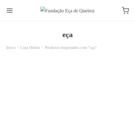
eça
Início
/
Loja Online
/
Produtos etiquetados com “eça”
A Ilustre Casa de Ramires
A Cidade e as Serras – The City
8.80
€
and the Mountains
25.00
€
As Actualizações dos Romances de