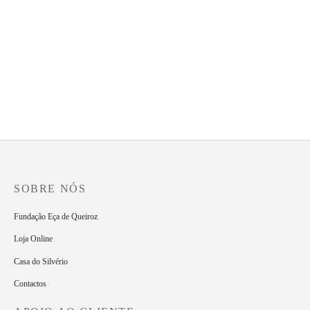
O Mandarim
O Primo Basílio
7.70
€
8.85
€
Os Maias
11.10
€
SOBRE NÓS
Fundação Eça de Queiroz
Loja Online
Casa do Silvério
Contactos