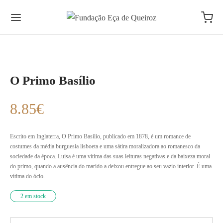
O Primo Basílio
8.85
€
Escrito em Inglaterra, O Primo Basílio, publicado em 1878, é um romance de
costumes da média burguesia lisboeta e uma sátira moralizadora ao romanesco da
sociedade da época. Luísa é uma vítima das suas leituras negativas e da baixeza moral
do primo, quando a ausência do marido a deixou entregue ao seu vazio interior. É uma
vítima do ócio.
2 em stock