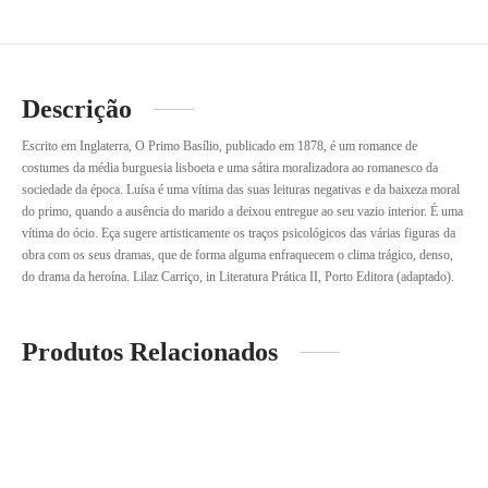
Descrição
Escrito em Inglaterra, O Primo Basílio, publicado em 1878, é um romance de
costumes da média burguesia lisboeta e uma sátira moralizadora ao romanesco da
sociedade da época. Luísa é uma vítima das suas leituras negativas e da baixeza moral
do primo, quando a ausência do marido a deixou entregue ao seu vazio interior. É uma
vítima do ócio. Eça sugere artisticamente os traços psicológicos das várias figuras da
obra com os seus dramas, que de forma alguma enfraquecem o clima trágico, denso,
do drama da heroína. Lilaz Carriço, in Literatura Prática II, Porto Editora (adaptado).
Produtos Relacionados