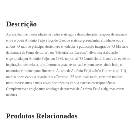
Descrição
Apresentam-se, nesta edição, estreitas e até agora desconhecidas relações de amizade
entre o poeta António Feijó e Eça de Queiroz e até surpreendentes afinidades entre
ambos. O motivo principal deste livro é, todavia, a publicação integral de “O Mistério
da Estrada de Ponte de Lima”, ou “História dos Carecas”, divertida efabulação
engendrada por António Feijó, em 1880, no jornal “O Comércio do Lima”, de evidente
inspiração queiroziana, que alvoroçou a sua terra natal e permanece, ainda hoje, na
memória de muitos pontelimenses. A carta de António Feijó a João Gomes (cap. III),
onde o poeta evoca a criação dos «Carecas», 32 anos mais tarde, constitui um dos
mais interessantes e mais vivos documentos da sua extensa correspondência.
Complementa a edição uma antologia de poemas de António Feijó e algumas cartas
inéditas.
Produtos Relacionados