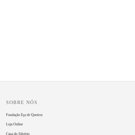
As Minas de Salomão
Diálogos com Eça no Novo Milénio
12.50
€
8.50
€
O Conde D’Abranhos e A
A Relíquia
Catástrofe
8.85
€
7.75
€
SOBRE NÓS
Fundação Eça de Queiroz
Loja Online
Casa do Silvério