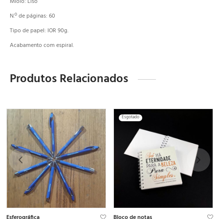
Miolo: Liso
N.º de páginas: 60
Tipo de papel: IOR 90g.
Acabamento com espiral.
Produtos Relacionados
Esgotado
Esferográfica
Bloco de notas