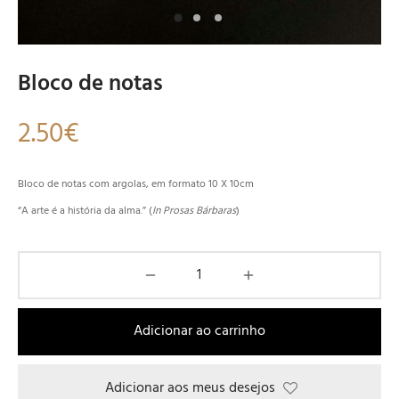
Bloco de notas
2.50
€
Bloco de notas com argolas, em formato 10 X 10cm
“A arte é a história da alma.” (
In Prosas Bárbaras
)
Adicionar ao carrinho
Adicionar aos meus desejos