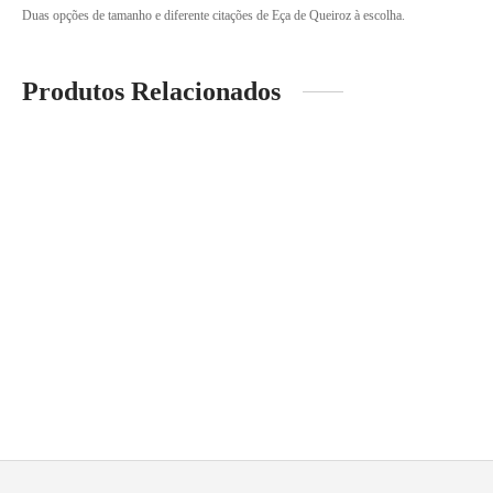
Duas opções de tamanho e diferente citações de Eça de Queiroz à escolha.
Produtos Relacionados
Borracha
Caderno Eça de Queiroz – Capa
Bege
2.00
€
6.00
€
Marcador de livro
Magnético em madeira 3D
1.00
€
4.00
€