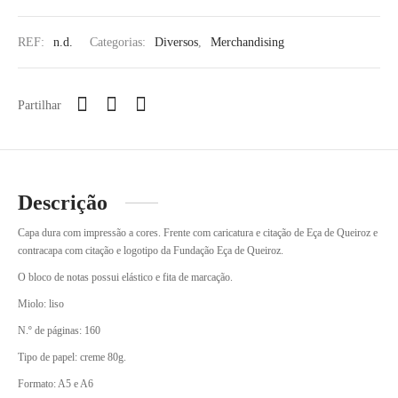
REF:
n.d.
Categorias:
Diversos
,
Merchandising
Partilhar
Descrição
Capa dura com impressão a cores. Frente com caricatura e citação de Eça de Queiroz e
contracapa com citação e logotipo da Fundação Eça de Queiroz.
O bloco de notas possui elástico e fita de marcação.
Miolo: liso
N.º de páginas: 160
Tipo de papel: creme 80g.
Formato: A5 e A6