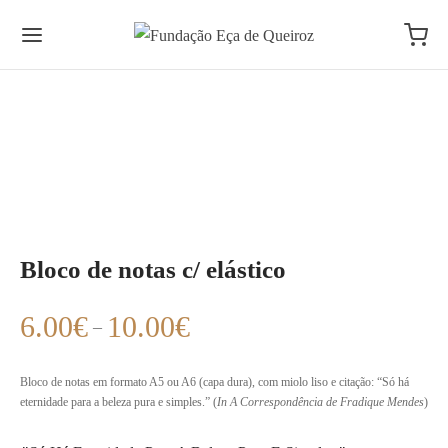
Bloco de notas c/ elástico
Price
6.00
€
10.00
€
–
range:
6.00€
Bloco de notas em formato A5 ou A6 (capa dura), com miolo liso e citação: “Só há
eternidade para a beleza pura e simples.” (
through
In A Correspondência de Fradique Mendes
)
10.00€