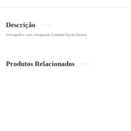
Descrição
Esferográfica com a designação Fundação Eça de Queiroz.
Produtos Relacionados
Borracha
Bloco de notas
2.00
€
2.50
€