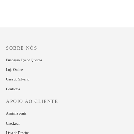
Bloco de notas
Bloco de notas
2.50
€
2.50
€
SOBRE NÓS
Fundação Eça de Queiroz
Loja Online
Casa do Silvério
Contactos
APOIO AO CLIENTE
A minha conta
Checkout
Lista de Desejos