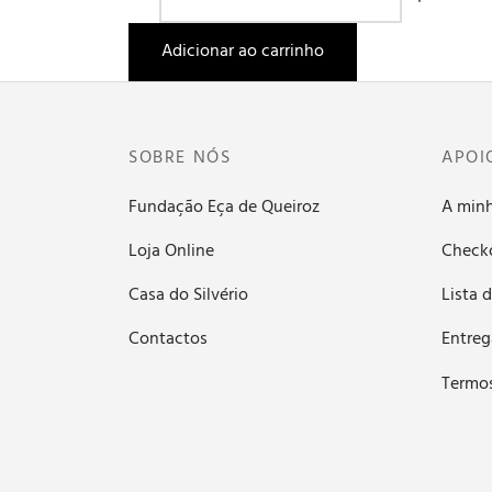
de
Lápis
Adicionar ao carrinho
SOBRE NÓS
APOI
Fundação Eça de Queiroz
A min
Loja Online
Check
Casa do Silvério
Lista 
Contactos
Entreg
Termo