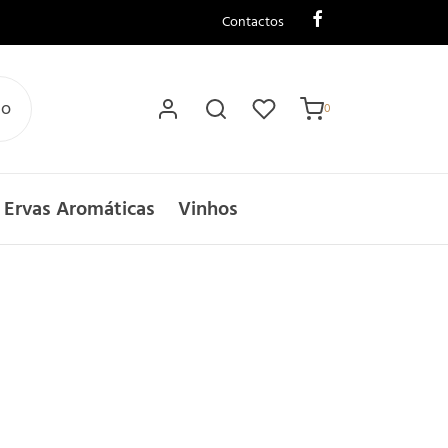
Contactos
Carrinho
0
io
0
Updating…
Nenhum produto no carrinho.
 Ervas Aromáticas
Vinhos
Continuar a comprar