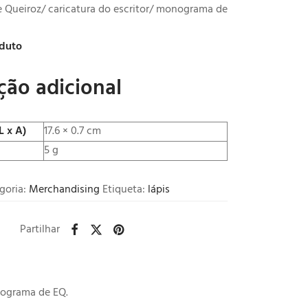
 Queiroz/ caricatura do escritor/ monograma de
oduto
ção adicional
L x A)
17.6 × 0.7 cm
5 g
goria:
Merchandising
Etiqueta:
lápis
Partilhar
nograma de EQ.