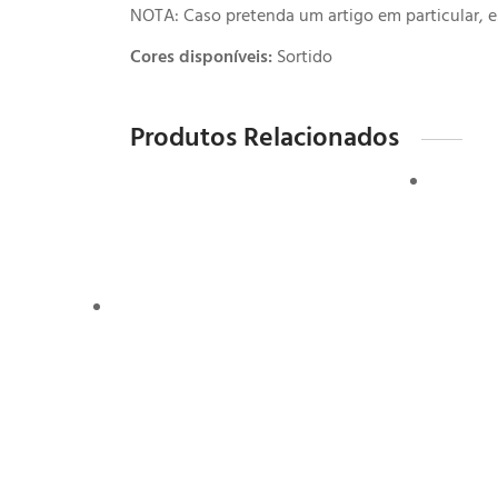
NOTA: Caso pretenda um artigo em particular, 
Cores disponíveis:
Sortido
Produtos Relacionados
Resu
Bloc
Ad
2.50
€
Bloco 
format