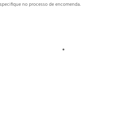
especifique no processo de encomenda.
mo
Resumo
o de notas
Bloco de notas
icionar aos meus desejos
Adicionar aos meus desejo
de notas com argolas, em
2.50
€
o 10 X 10cm
Bloco de notas com argolas, 