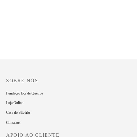
Bloco de notas
Caneca
2.50
€
20.00
€
-
%
Miniatura de bengalas
Estojo com lápis de cor
O
O
6.00
€
5.00
€
6.00
€
preço
preço
original
atual
era:
é:
6.00€.
5.00€.
SOBRE NÓS
Fundação Eça de Queiroz
Loja Online
Casa do Silvério
Contactos
APOIO AO CLIENTE