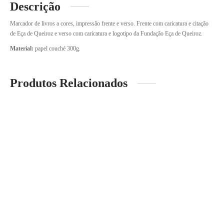
Descrição
Marcador de livros a cores, impressão frente e verso. Frente com caricatura e citação
de Eça de Queiroz e verso com caricatura e logotipo da Fundação Eça de Queiroz.
Material:
papel couché 300g.
Produtos Relacionados
Bloco de notas
Cinzeiro em porcelana
2.50
€
28.50
€
-
%
Bloco de notas
Estojo com lápis de cor