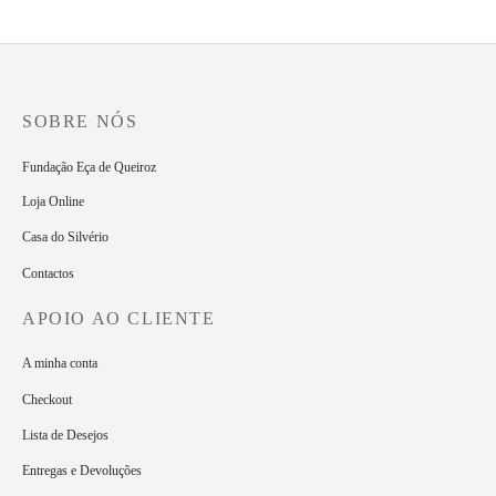
O
O
6.00
€
5.00
€
2.50
€
preço
preço
original
atual
era:
é:
6.00€.
5.00€.
SOBRE NÓS
Fundação Eça de Queiroz
Loja Online
Casa do Silvério
Contactos
APOIO AO CLIENTE
A minha conta
Checkout
Lista de Desejos
Entregas e Devoluções