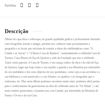
Partilhar
Descrição
Álbum de capa dura e sobrecapa, de grande qualidade gráfica e profusamente ilustrado
com fotografias actuais e antigas, permite-nos conhecer mais proximamente a
geografia e os locais que serviram de cenário a obras tão emblemáticas como “A
Cidade e as Serras” e “A Ilustre Casa de Ramires”, nomeadamente a celebrada Casa de
Tormes, Casa-Museu de Eça de Queiroz e sede da Fundação que tem o celebrado
Autor como patrono. A Casa de Tormes, é um espaço mítico da obra e da vida de Eça
de Queiroz, lugar que hoje reúne o seu espólio e guarda a sua Memória por intermédio
do seu mobiliário e dos seus objectos de uso quotidiano, como seja a sua secretária e a
sua biblioteca, o seu monóculo e o seu ficheiro, os quadros e as fotografias que o
rodeavam, etc. Mas neste álbum podemos encontrar muito mais: podemos abrir portas
para o conhecimento da gastronomia na obra do celebrado autor de “Os Maias”, e até,
neste cenário queiroziano, cruzarmo-nos com Camilo, por intermédio da Memória de
Fanny e Owen e da sua Casa.