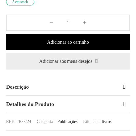
5 em stock
Adicionar ao carrinho
Adicionar aos meus desejos
Descrição
Detalhes do Produto
REF:
100224
Categoria:
Publicações
Etiqueta:
livros